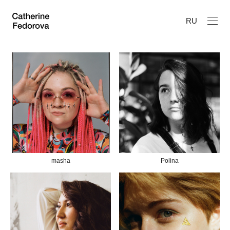
RU
masha
Polina